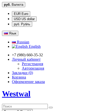
руб.
Валюта
EUR Euro
USD US dollar
руб. Рубль
Язык
Russian
English
+7 (980) 660-35-32
Личный кабинет
Регистрация
Авторизация
Закладки (0)
Корзина
Оформление заказа
Westwal