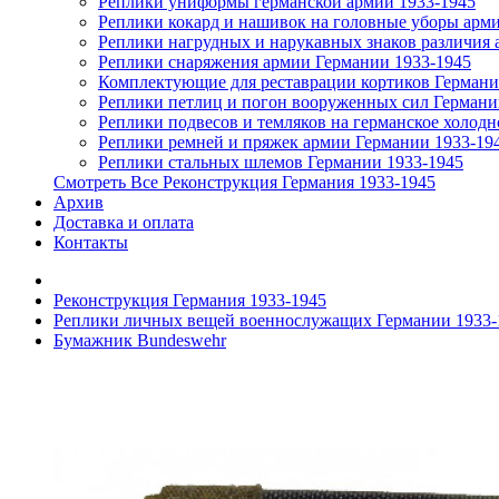
Реплики униформы германской армии 1933-1945
Реплики кокард и нашивок на головные уборы арм
Реплики нагрудных и нарукавных знаков различия 
Реплики снаряжения армии Германии 1933-1945
Комплектующие для реставрации кортиков Германи
Реплики петлиц и погон вооруженных сил Германи
Реплики подвесов и темляков на германское холодн
Реплики ремней и пряжек армии Германии 1933-19
Реплики стальных шлемов Германии 1933-1945
Смотреть Все Реконструкция Германия 1933-1945
Архив
Доставка и оплата
Контакты
Реконструкция Германия 1933-1945
Реплики личных вещей военнослужащих Германии 1933-
Бумажник Bundeswehr