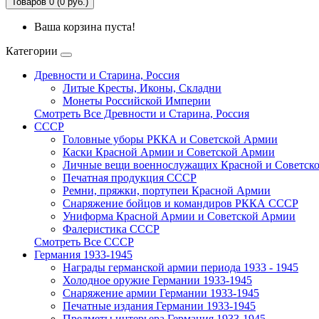
Товаров 0 (0 руб.)
Ваша корзина пуста!
Категории
Древности и Старина, Россия
Литые Кресты, Иконы, Складни
Монеты Российской Империи
Смотреть Все Древности и Старина, Россия
СССР
Головные уборы РККА и Советской Армии
Каски Красной Армии и Советской Армии
Личные вещи военнослужащих Красной и Советск
Печатная продукция СССР
Ремни, пряжки, портупеи Красной Армии
Снаряжение бойцов и командиров РККА СССР
Униформа Красной Армии и Советской Армии
Фалеристика ССCР
Смотреть Все СССР
Германия 1933-1945
Награды германской армии периода 1933 - 1945
Холодное оружие Германии 1933-1945
Снаряжение армии Германии 1933-1945
Печатные издания Германии 1933-1945
Предметы интерьера Германия 1933-1945