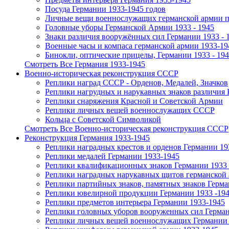
Посуда Германии 1933-1945 годов
Личные вещи военнослужащих германской армии пе
Головные уборы Германской Армии 1933 - 1945
Знаки различия вооружённых сил Германии 1933 - 
Военные часы и компаса германской армии 1933-19
Бинокли, оптические прицелы, Германии 1933 - 19
Смотреть Все Германия 1933-1945
Военно-историческая реконструкция СССР
Реплики наград СССР - Орденов, Медалей, Значков
Реплики нагрудных и нарукавных знаков различия
Реплики снаряжения Красной и Советской Армии
Реплики личных вещей военнослужащих СССР
Кольца с Советской Символикой
Смотреть Все Военно-историческая реконструкция СССР
Реконструкция Германия 1933-1945
Реплики наградных крестов и орденов Германии 19
Реплики медалей Германии 1933-1945
Реплики квалификационных знаков Германии 1933 
Реплики наградных нарукавных щитов германской 
Реплики партийных знаков, памятных знаков Герма
Реплики ювелирной продукции Германии 1933 -19
Реплики предметов интерьера Германии 1933-1945
Реплики головных уборов вооруженных сил Герман
Реплики личных вещей военнослужащих Германии 