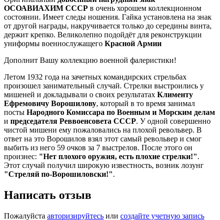
ОСОАВИАХИМ СССР
в очень хорошем коллекционном
состоянии. Имеет следы ношения. Гайка установлена на знак
от другой награды, накручивается только до середины винта,
держит крепко. Великолепно подойдёт для реконструкции
униформы военнослужащего
Красной Армии
Дополнит Вашу коллекцию военной фалеристики!
Летом 1932 года на зачетных командирских стрельбах
произошел занимательный случай. Стрелки выстроились у
мишеней и докладывали о своих результатах
Клименту
Ефремовичу Ворошилову
, который в то время занимал
посты
Народного Комиссара по Военным и Морским делам
и
председателя Реввоенсовета СССР
. У одной совершенно
чистой мишени ему пожаловались на плохой револьвер. В
ответ на это Ворошилов взял этот самый револьвер и смог
выбить из него 59 очков за 7 выстрелов. После этого он
произнес:
"Нет плохого оружия, есть плохие стрелки!"
.
Этот случай получил широкую известность, возник лозунг
"Стреляй по-Ворошиловски!"
.
Написать отзыв
Пожалуйста
авторизируйтесь
или
создайте учетную запись