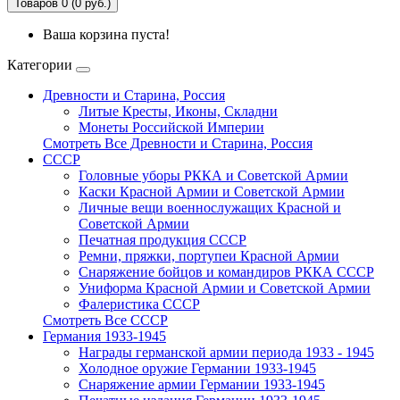
Товаров 0 (0 руб.)
Ваша корзина пуста!
Категории
Древности и Старина, Россия
Литые Кресты, Иконы, Складни
Монеты Российской Империи
Смотреть Все Древности и Старина, Россия
СССР
Головные уборы РККА и Советской Армии
Каски Красной Армии и Советской Армии
Личные вещи военнослужащих Красной и
Советской Армии
Печатная продукция СССР
Ремни, пряжки, портупеи Красной Армии
Снаряжение бойцов и командиров РККА СССР
Униформа Красной Армии и Советской Армии
Фалеристика ССCР
Смотреть Все СССР
Германия 1933-1945
Награды германской армии периода 1933 - 1945
Холодное оружие Германии 1933-1945
Снаряжение армии Германии 1933-1945