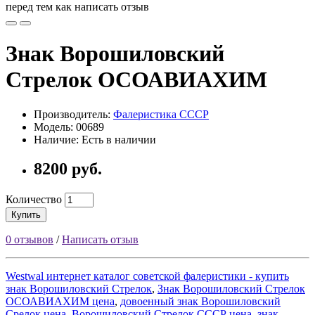
перед тем как написать отзыв
Знак Ворошиловский
Стрелок ОСОАВИАХИМ
Производитель:
Фалеристика СССР
Модель: 00689
Наличие: Есть в наличии
8200 руб.
Количество
Купить
0 отзывов
/
Написать отзыв
Westwal интернет каталог советской фалеристики - купить
знак Ворошиловский Стрелок
,
Знак Ворошиловский Стрелок
ОСОАВИАХИМ цена
,
довоенный знак Ворошиловский
Срелок цена
,
Ворошиловский Стрелок СССР цена
,
знак