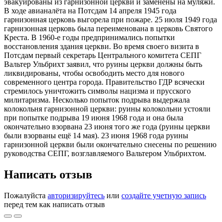
эвакуированы из гарнизонной церкви и заменены на муляжи.
В ходе авианалёта на Потсдам 14 апреля 1945 года
гарнизонная церковь выгорела при пожаре. 25 июля 1949 года
гарнизонная церковь была переименована в церковь Святого
Креста. В 1960-е годы предпринимались попытки
восстановления здания церкви. Во время своего визита в
Потсдам первый секретарь Центрального комитета СЕПГ
Вальтер Ульбрихт заявил, что руины церкви должны быть
ликвидированы, чтобы освободить место для нового
современного центра города. Правительство ГДР всячески
стремилось уничтожить символы нацизма и прусского
милитаризма. Несколько попыток подрыва выдержала
колокольня гарнизонной церкви: руины колокольни устояли
при попытке подрыва 19 июня 1968 года и она была
окончательно взорвана 23 июня того же года (руины церкви
были взорваны ещё 14 мая). 23 июня 1968 года руины
гарнизонной церкви были окончательно снесены по решению
руководства СЕПГ, возглавляемого Вальтером Ульбрихтом.
Написать отзыв
Пожалуйста
авторизируйтесь
или
создайте учетную запись
перед тем как написать отзыв