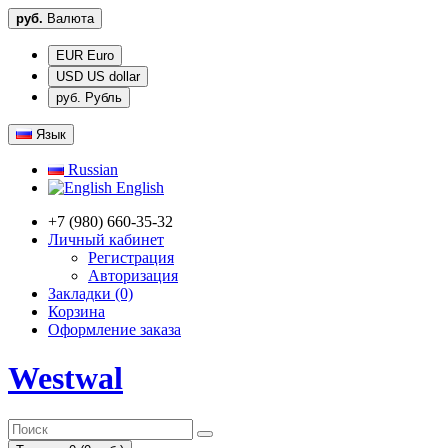
руб.
Валюта
EUR Euro
USD US dollar
руб. Рубль
Язык
Russian
English
+7 (980) 660-35-32
Личный кабинет
Регистрация
Авторизация
Закладки (0)
Корзина
Оформление заказа
Westwal