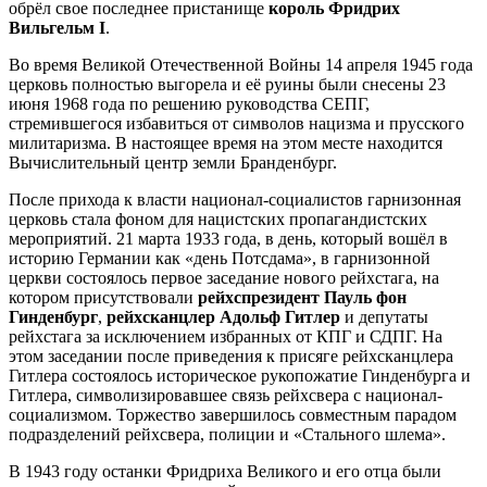
обрёл свое последнее пристанище
король Фридрих
Вильгельм I
.
Во время Великой Отечественной Войны 14 апреля 1945 года
церковь полностью выгорела и её руины были снесены 23
июня 1968 года по решению руководства СЕПГ,
стремившегося избавиться от символов нацизма и прусского
милитаризма. В настоящее время на этом месте находится
Вычислительный центр земли Бранденбург.
После прихода к власти национал-социалистов гарнизонная
церковь стала фоном для нацистских пропагандистских
мероприятий. 21 марта 1933 года, в день, который вошёл в
историю Германии как «день Потсдама», в гарнизонной
церкви состоялось первое заседание нового рейхстага, на
котором присутствовали
рейхспрезидент Пауль фон
Гинденбург
,
рейхсканцлер Адольф Гитлер
и депутаты
рейхстага за исключением избранных от КПГ и СДПГ. На
этом заседании после приведения к присяге рейхсканцлера
Гитлера состоялось историческое рукопожатие Гинденбурга и
Гитлера, символизировавшее связь рейхсвера с национал-
социализмом. Торжество завершилось совместным парадом
подразделений рейхсвера, полиции и «Стального шлема».
В 1943 году останки Фридриха Великого и его отца были