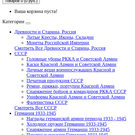
Товаров 0 (0 руб.)
Ваша корзина пуста!
Категории
Древности и Старина, Россия
Литые Кресты, Иконы, Складни
Монеты Российской Империи
Смотреть Все Древности и Старина, Россия
СССР
Головные уборы РККА и Советской Армии
Каски Красной Армии и Советской Армии
Личные вещи военнослужащих Красной и
Советской Армии
Печатная продукция СССР
Ремни, пряжки, портупеи Красной Армии
Снаряжение бойцов и командиров РККА СССР
Униформа Красной Армии и Советской Армии
Фалеристика ССCР
Смотреть Все СССР
Германия 1933-1945
Награды германской армии периода 1933 - 1945
Холодное оружие Германии 1933-1945
Снаряжение армии Германии 1933-1945
Печатные издания Германии 1933-1945