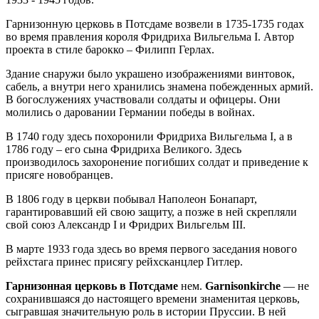
Гарнизонную церковь в Потсдаме возвели в 1735-1735 годах
во время правления короля Фридриха Вильгельма I. Автор
проекта в стиле барокко – Филипп Герлах.
Здание снаружи было украшено изображениями винтовок,
сабель, а внутри него хранились знамена побежденных армий.
В богослужениях участвовали солдаты и офицеры. Они
молились о даровании Германии победы в войнах.
В 1740 году здесь похоронили Фридриха Вильгельма I, а в
1786 году – его сына Фридриха Великого. Здесь
производилось захоронение погибших солдат и приведение к
присяге новобранцев.
В 1806 году в церкви побывал Наполеон Бонапарт,
гарантировавший ей свою защиту, а позже в ней скрепляли
свой союз Александр I и Фридрих Вильгельм III.
В марте 1933 года здесь во время первого заседания нового
рейхстага принес присягу рейхсканцлер Гитлер.
Гарнизонная церковь в Потсдаме
нем.
Garnisonkirche
— не
сохранившаяся до настоящего времени знаменитая церковь,
сыгравшая значительную роль в истории Пруссии. В ней