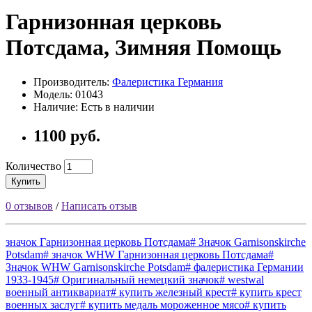
Гарнизонная церковь
Потсдама, Зимняя Помощь
Производитель:
Фалеристика Германия
Модель: 01043
Наличие: Есть в наличии
1100 руб.
Количество
Купить
0 отзывов
/
Написать отзыв
значок Гарнизонная церковь Потсдама# Значок Garnisonskirche
Potsdam# значок WHW Гарнизонная церковь Потсдама#
Значок WHW Garnisonskirche Potsdam# фалеристика Германии
1933-1945# Оригинальный немецкий значок# westwal
военный антиквариат# купить железный крест# купить крест
военных заслуг# купить медаль мороженное мясо# купить